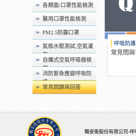
試
各類面/口罩性能檢測
醫用口罩性能檢測
PM2.5防霾口罩
呼吸防護
氣瓶水壓測試.空氣灌
常見問與
充
自攜式空氣呼吸器檢
測
消防緊急應變呼吸防
護
常見問題與回答
職安衛股份有限公司-呼