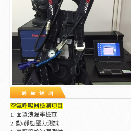
空氣呼吸器檢測項目
1. 面罩洩漏率檢查
2. 動/靜態壓力測試