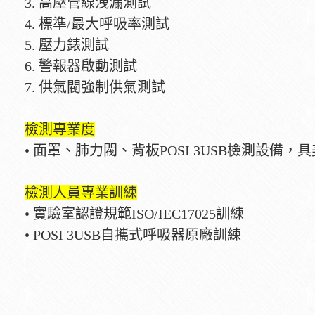
3. 高壓管線洩漏測試
4. 標準/最大呼吸率測試
5. 壓力錶測試
6. 警報器啟動測試
7. 供氣閥強制供氣測試
檢測專業度
• 面罩、肺力閥、背板POSI 3USB檢測設
檢測人員專業訓練
• 實驗室認證規範ISO/IEC17025訓練
• POSI 3USB自攜式呼吸器原廠訓練